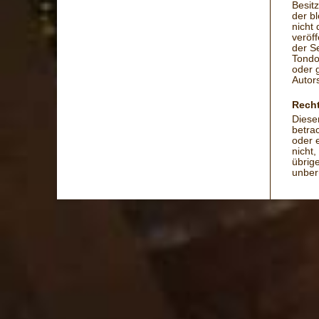
Besit
der b
nicht 
veröff
der S
Tondo
oder 
Autors
Recht
Diese
betra
oder 
nicht,
übrig
unber