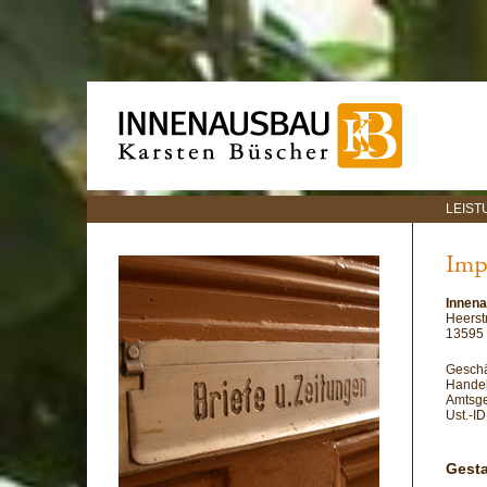
LEIS
Innen
Heerst
13595 
Geschä
Handel
Amtsge
Ust.-I
Gest