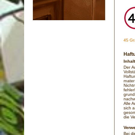
45 Gr
Haft
Inhal
Der Au
Vollst
Haftu
materi
Nicht
fehle
grund
nachwe
Alle A
sich 
geson
die Ve
Verwe
Bei d