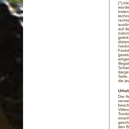
("Lin
würde 
trete
techn
rechts
ausdr
auf d
zukün
gelink
distan
/verk
Festst
geset
einge
illega
Schäd
darge
Seite,
die je
Urheb
Der Au
verwe
beach
Video
Tondo
inner
gesch
den B